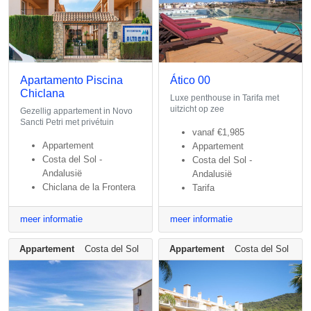
Apartamento Piscina
Ático 00
Chiclana
Luxe penthouse in Tarifa met
uitzicht op zee
Gezellig appartement in Novo
Sancti Petri met privétuin
vanaf
€1,985
Appartement
Appartement
Costa del Sol -
Costa del Sol -
Andalusië
Andalusië
Chiclana de la Frontera
Tarifa
meer informatie
meer informatie
Appartement
Costa del Sol - Andalusië
Appartement
Costa del Sol - An