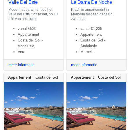
Valle Del Este
La Dama De Noche
Modern appartement op het
Prachtig appartement in
Valle del Este Golf resort, op 10
Marbella met een gedeeld
min van het strand
zwembad
vanaf
€539
vanaf
€1,238
Appartement
Appartement
Costa del Sol -
Costa del Sol -
Andalusië
Andalusië
Vera
Marbella
meer informatie
meer informatie
Appartement
Costa del Sol - Andalusië
Appartement
Costa del Sol - An