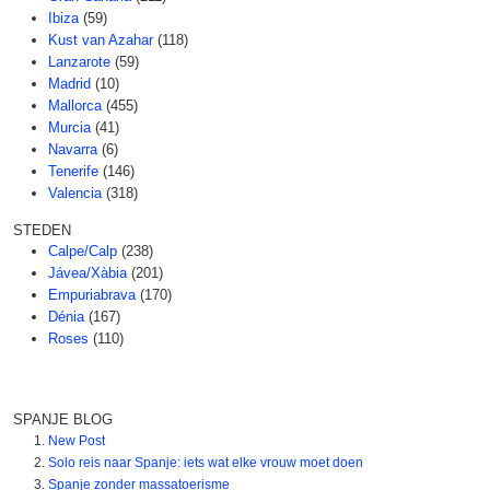
Ibiza
(59)
Kust van Azahar
(118)
Lanzarote
(59)
Madrid
(10)
Mallorca
(455)
Murcia
(41)
Navarra
(6)
Tenerife
(146)
Valencia
(318)
STEDEN
Calpe/Calp
(238)
Jávea/Xàbia
(201)
Empuriabrava
(170)
Dénia
(167)
Roses
(110)
SPANJE BLOG
New Post
Solo reis naar Spanje: iets wat elke vrouw moet doen
Spanje zonder massatoerisme