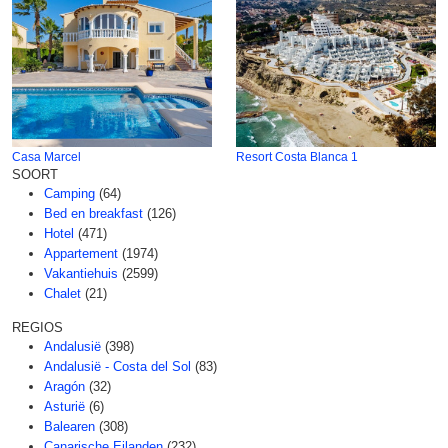
Casa Marcel
Resort Costa Blanca 1
SOORT
Camping
(64)
Bed en breakfast
(126)
Hotel
(471)
Appartement
(1974)
Vakantiehuis
(2599)
Chalet
(21)
REGIOS
Andalusië
(398)
Andalusië - Costa del Sol
(83)
Aragón
(32)
Asturië
(6)
Balearen
(308)
Canarische Eilanden
(232)