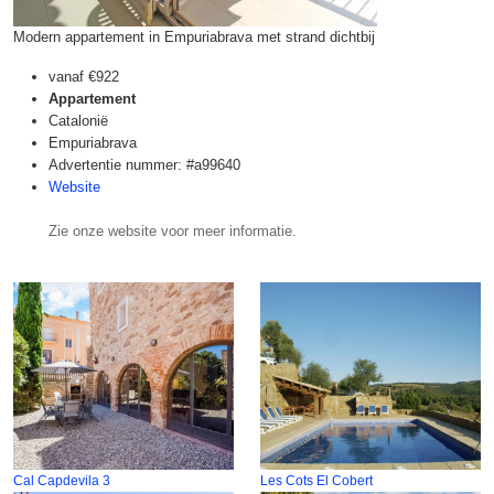
Modern appartement in Empuriabrava met strand dichtbij
vanaf
€922
Appartement
Catalonië
Empuriabrava
Advertentie nummer: #a99640
Website
Zie onze website voor meer informatie.
Cal Capdevila 3
Les Cots El Cobert