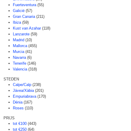
Fuerteventura
(55)
Galicië
(57)
Gran Canaria
(211)
Ibiza
(59)
Kust van Azahar
(118)
Lanzarote
(59)
Madrid
(10)
Mallorca
(455)
Murcia
(41)
Navarra
(6)
Tenerife
(146)
Valencia
(318)
STEDEN
Calpe/Calp
(238)
Jávea/Xàbia
(201)
Empuriabrava
(170)
Dénia
(167)
Roses
(110)
PRIJS
tot €100
(443)
tot €250
(64)