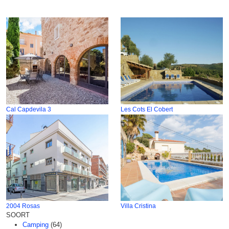
Cal Capdevila 3
Les Cots El Cobert
2004 Rosas
Villa Cristina
SOORT
Camping
(64)