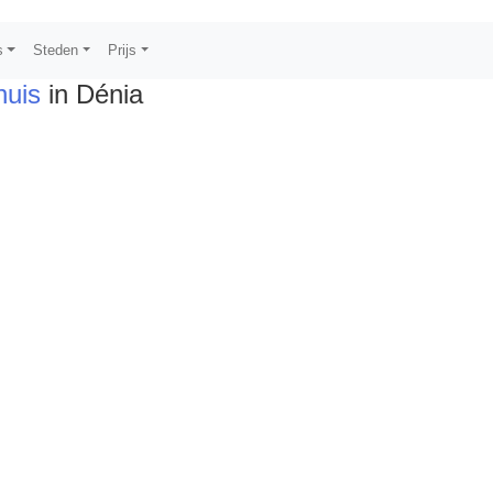
s
Steden
Prijs
huis
in Dénia