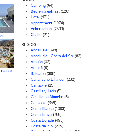
Camping
(64)
Bed en breakfast
(126)
Hotel
(471)
Appartement
(1974)
Vakantiehuis
(2599)
Chalet
(21)
cer
REGIOS
Andalusië
(398)
Andalusië - Costa del Sol
(83)
Aragón
(32)
Asturië
(6)
a Blanca
Balearen
(308)
Canarische Eilanden
(232)
Cantabrië
(15)
Castilla y León
(5)
Castilla-La Mancha
(5)
Catalonië
(359)
Costa Blanca
(1003)
Costa Brava
(766)
Costa Dorada
(495)
Costa del Sol
(275)