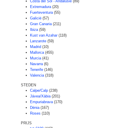
Costa del Sol - Andalusië
(89)
Extremadura
(20)
Fuerteventura
(55)
Galicië
(57)
Gran Canaria
(211)
Ibiza
(59)
Kust van Azahar
(118)
Lanzarote
(59)
Madrid
(10)
Mallorca
(455)
Murcia
(41)
Navarra
(6)
Tenerife
(146)
Valencia
(318)
STEDEN
Calpe/Calp
(238)
Jávea/Xàbia
(201)
Empuriabrava
(170)
Dénia
(167)
Roses
(110)
PRIJS