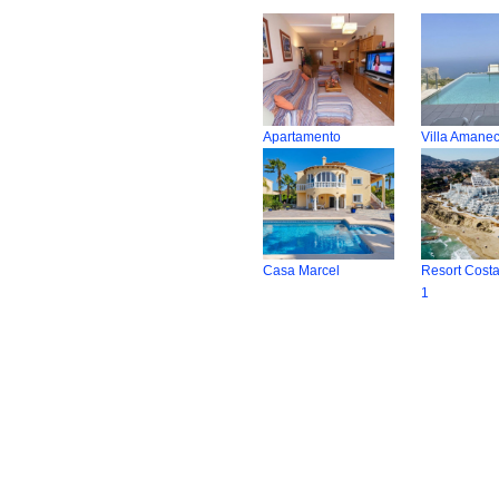
Apartamento
Villa Amane
Casa Marcel
Resort Cost
1