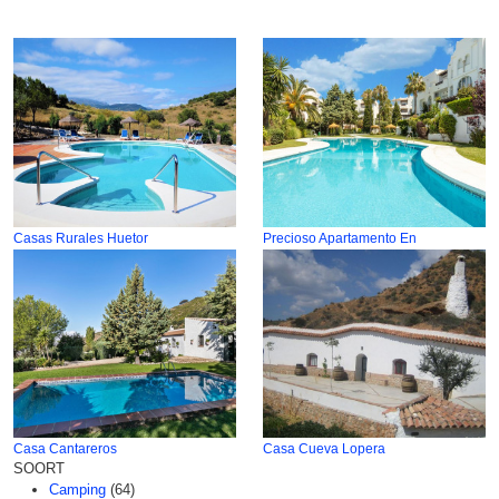
Casas Rurales Huetor
Precioso Apartamento En
Casa Cantareros
Casa Cueva Lopera
SOORT
Camping
(64)