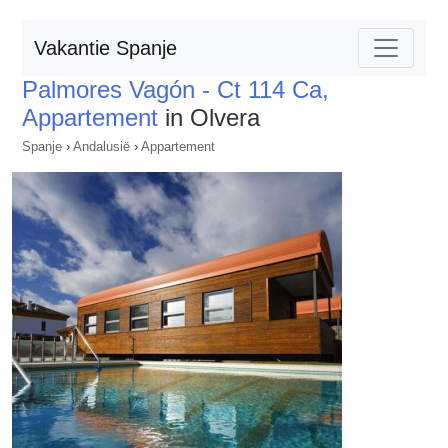
Vakantie Spanje
Palmores Vagón - Ct 114 Ca,
Appartement
in Olvera
Spanje
›
Andalusië
›
Appartement