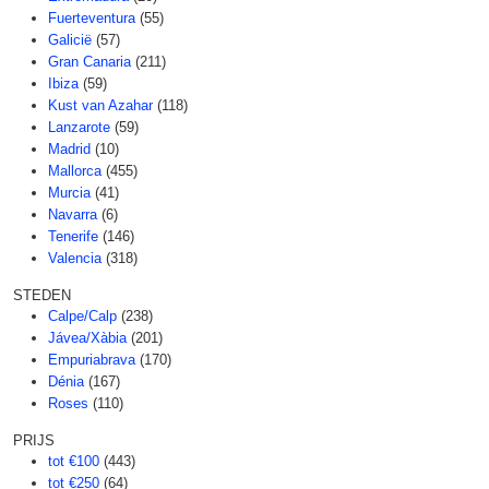
Fuerteventura
(55)
Galicië
(57)
Gran Canaria
(211)
Ibiza
(59)
Kust van Azahar
(118)
Lanzarote
(59)
Madrid
(10)
Mallorca
(455)
Murcia
(41)
Navarra
(6)
Tenerife
(146)
Valencia
(318)
STEDEN
Calpe/Calp
(238)
Jávea/Xàbia
(201)
Empuriabrava
(170)
Dénia
(167)
Roses
(110)
PRIJS
tot €100
(443)
tot €250
(64)