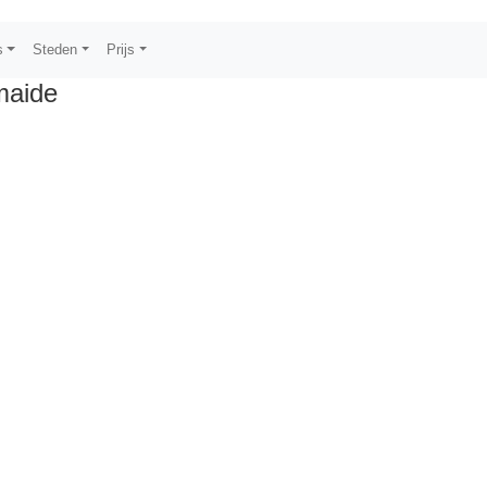
s
Steden
Prijs
maide