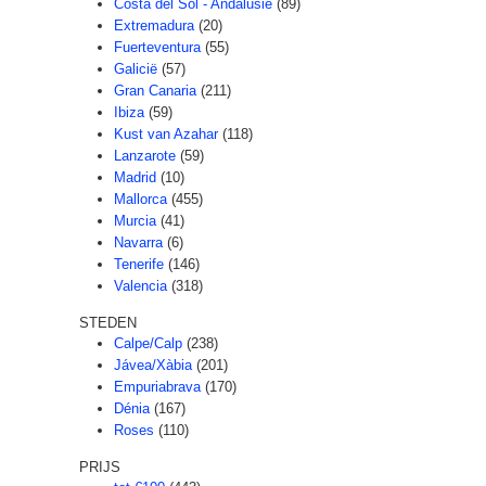
Costa del Sol - Andalusië
(89)
Extremadura
(20)
Fuerteventura
(55)
Galicië
(57)
Gran Canaria
(211)
Ibiza
(59)
Kust van Azahar
(118)
Lanzarote
(59)
Madrid
(10)
Mallorca
(455)
Murcia
(41)
Navarra
(6)
Tenerife
(146)
Valencia
(318)
STEDEN
Calpe/Calp
(238)
Jávea/Xàbia
(201)
Empuriabrava
(170)
Dénia
(167)
Roses
(110)
PRIJS