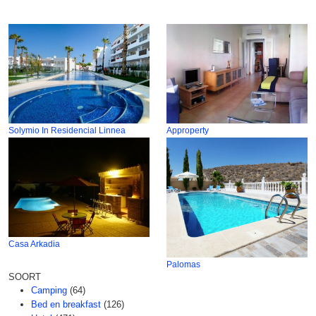
Solymio In Residencial Linnea
Approperty
Casa Arkadia
Palomas
SOORT
Camping
(64)
Bed en breakfast
(126)