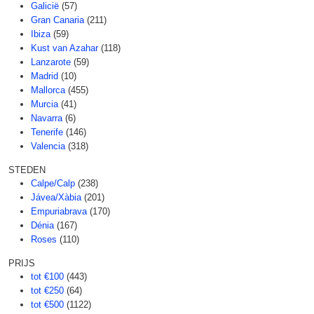
Galicië
(57)
Gran Canaria
(211)
Ibiza
(59)
Kust van Azahar
(118)
Lanzarote
(59)
Madrid
(10)
Mallorca
(455)
Murcia
(41)
Navarra
(6)
Tenerife
(146)
Valencia
(318)
STEDEN
Calpe/Calp
(238)
Jávea/Xàbia
(201)
Empuriabrava
(170)
Dénia
(167)
Roses
(110)
PRIJS
tot €100
(443)
tot €250
(64)
tot €500
(1122)