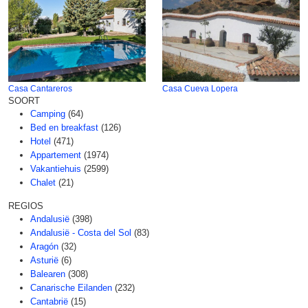
Casa Cantareros
Casa Cueva Lopera
SOORT
Camping
(64)
Bed en breakfast
(126)
Hotel
(471)
Appartement
(1974)
Vakantiehuis
(2599)
Chalet
(21)
REGIOS
Andalusië
(398)
Andalusië - Costa del Sol
(83)
Aragón
(32)
Asturië
(6)
Balearen
(308)
Canarische Eilanden
(232)
Cantabrië
(15)