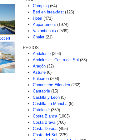
Camping
(64)
Bed en breakfast
(126)
Hotel
(471)
Appartement
(1974)
Vakantiehuis
(2599)
Chalet
(21)
Cobert
REGIOS
Andalusië
(398)
Andalusië - Costa del Sol
(83)
Aragón
(32)
Asturië
(6)
Balearen
(308)
Canarische Eilanden
(232)
Cantabrië
(15)
Castilla y León
(5)
Castilla-La Mancha
(5)
Catalonië
(359)
Costa Blanca
(1003)
Costa Brava
(766)
Costa Dorada
(495)
Costa del Sol
(275)