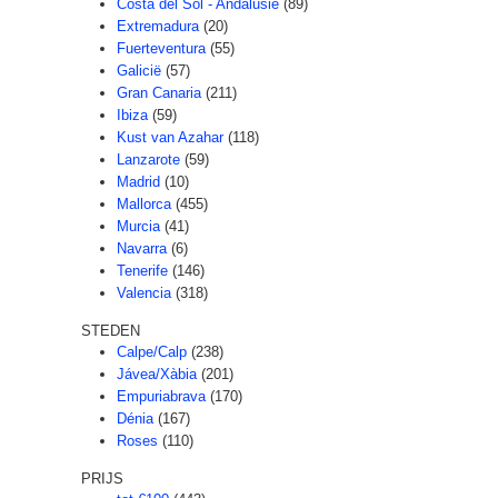
Costa del Sol - Andalusië
(89)
Extremadura
(20)
Fuerteventura
(55)
Galicië
(57)
Gran Canaria
(211)
Ibiza
(59)
Kust van Azahar
(118)
Lanzarote
(59)
Madrid
(10)
Mallorca
(455)
Murcia
(41)
Navarra
(6)
Tenerife
(146)
Valencia
(318)
STEDEN
Calpe/Calp
(238)
Jávea/Xàbia
(201)
Empuriabrava
(170)
Dénia
(167)
Roses
(110)
PRIJS