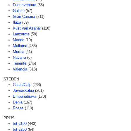
Fuerteventura
(55)
Galicië
(57)
Gran Canaria
(211)
Ibiza
(59)
Kust van Azahar
(118)
Lanzarote
(59)
Madrid
(10)
Mallorca
(455)
Murcia
(41)
Navarra
(6)
Tenerife
(146)
Valencia
(318)
STEDEN
Calpe/Calp
(238)
Jávea/Xàbia
(201)
Empuriabrava
(170)
Dénia
(167)
Roses
(110)
PRIJS
tot €100
(443)
tot €250
(64)