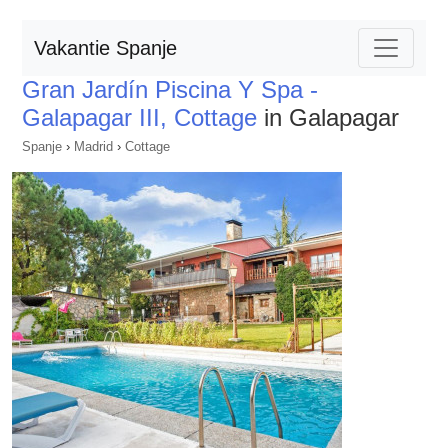
Vakantie Spanje
Gran Jardín Piscina Y Spa -
Galapagar III, Cottage
in Galapagar
Spanje
›
Madrid
›
Cottage