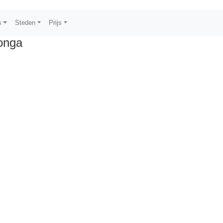
s
Steden
Prijs
longa