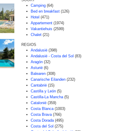
Camping
(64)
Bed en breakfast
(126)
Hotel
(471)
Appartement
(1974)
Vakantiehuis
(2599)
Chalet
(21)
REGIOS
Andalusië
(398)
Andalusië - Costa del Sol
(83)
Aragón
(32)
Asturië
(6)
Balearen
(308)
Canarische Eilanden
(232)
Cantabrië
(15)
Castilla y León
(5)
Castilla-La Mancha
(5)
Catalonië
(359)
Costa Blanca
(1003)
Costa Brava
(766)
Costa Dorada
(495)
Costa del Sol
(275)