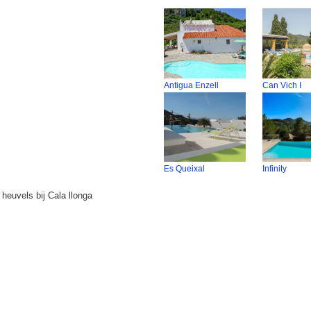
Antigua Enzell
Can Vich I
Es Queixal
Infinity
heuvels bij Cala llonga