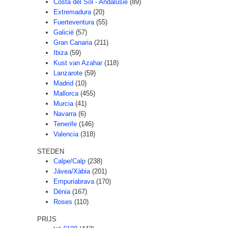
Costa del Sol - Andalusië
(89)
Extremadura
(20)
Fuerteventura
(55)
Galicië
(57)
Gran Canaria
(211)
Ibiza
(59)
Kust van Azahar
(118)
Lanzarote
(59)
Madrid
(10)
Mallorca
(455)
Murcia
(41)
Navarra
(6)
Tenerife
(146)
Valencia
(318)
STEDEN
Calpe/Calp
(238)
Jávea/Xàbia
(201)
Empuriabrava
(170)
Dénia
(167)
Roses
(110)
PRIJS