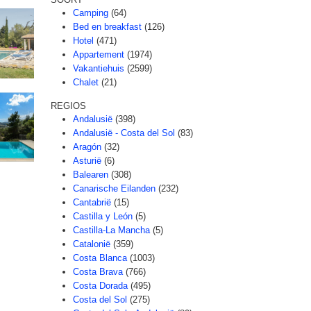
Camping
(64)
Bed en breakfast
(126)
Hotel
(471)
Appartement
(1974)
Vakantiehuis
(2599)
Chalet
(21)
REGIOS
Andalusië
(398)
Andalusië - Costa del Sol
(83)
Aragón
(32)
Asturië
(6)
Balearen
(308)
Canarische Eilanden
(232)
Cantabrië
(15)
Castilla y León
(5)
Castilla-La Mancha
(5)
Catalonië
(359)
Costa Blanca
(1003)
Costa Brava
(766)
Costa Dorada
(495)
Costa del Sol
(275)