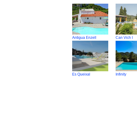
Antigua Enzell
Can Vich I
Es Queixal
Infinity