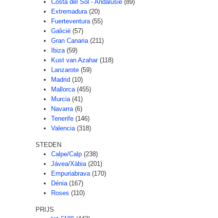
Costa del Sol - Andalusië
(89)
Extremadura
(20)
Fuerteventura
(55)
Galicië
(57)
Gran Canaria
(211)
Ibiza
(59)
Kust van Azahar
(118)
Lanzarote
(59)
Madrid
(10)
Mallorca
(455)
Murcia
(41)
Navarra
(6)
Tenerife
(146)
Valencia
(318)
STEDEN
Calpe/Calp
(238)
Jávea/Xàbia
(201)
Empuriabrava
(170)
Dénia
(167)
Roses
(110)
PRIJS