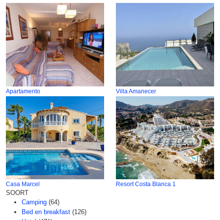
Apartamento
Villa Amanecer
Casa Marcel
Resort Costa Blanca 1
SOORT
Camping
(64)
Bed en breakfast
(126)