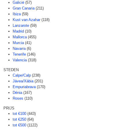
Galicië
(57)
Gran Canaria
(211)
Ibiza
(59)
Kust van Azahar
(118)
Lanzarote
(59)
Madrid
(10)
Mallorca
(455)
Murcia
(41)
Navarra
(6)
Tenerife
(146)
Valencia
(318)
STEDEN
Calpe/Calp
(238)
Jávea/Xàbia
(201)
Empuriabrava
(170)
Dénia
(167)
Roses
(110)
PRIJS
tot €100
(443)
tot €250
(64)
tot €500
(1122)