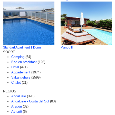
Standart Apartment 1 Dorm
Mango II
SOORT
Camping
(64)
Bed en breakfast
(126)
Hotel
(471)
Appartement
(1974)
Vakantiehuis
(2599)
Chalet
(21)
REGIOS
Andalusië
(398)
Andalusië - Costa del Sol
(83)
Aragón
(32)
Asturië
(6)