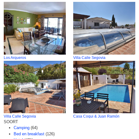
Los Arqueros
Villa Calle Segovia
Villa Calle Segovia
Casa Coqui & Juan Ramón
SOORT
Camping
(64)
Bed en breakfast
(126)