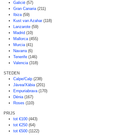
Galicië
(57)
Gran Canaria
(211)
Ibiza
(59)
Kust van Azahar
(118)
Lanzarote
(59)
Madrid
(10)
Mallorca
(455)
Murcia
(41)
Navarra
(6)
Tenerife
(146)
Valencia
(318)
STEDEN
Calpe/Calp
(238)
Jávea/Xàbia
(201)
Empuriabrava
(170)
Dénia
(167)
Roses
(110)
PRIJS
tot €100
(443)
tot €250
(64)
tot €500
(1122)