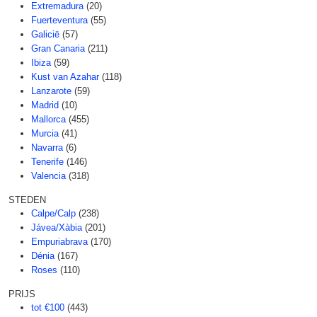
Extremadura
(20)
Fuerteventura
(55)
Galicië
(57)
Gran Canaria
(211)
Ibiza
(59)
Kust van Azahar
(118)
Lanzarote
(59)
Madrid
(10)
Mallorca
(455)
Murcia
(41)
Navarra
(6)
Tenerife
(146)
Valencia
(318)
STEDEN
Calpe/Calp
(238)
Jávea/Xàbia
(201)
Empuriabrava
(170)
Dénia
(167)
Roses
(110)
PRIJS
tot €100
(443)