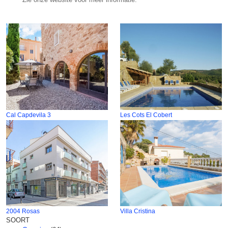
Cal Capdevila 3
Les Cots El Cobert
2004 Rosas
Villa Cristina
SOORT