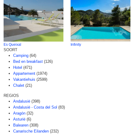
Es Queixal
Infinity
SOORT
Camping
(64)
Bed en breakfast
(126)
Hotel
(471)
Appartement
(1974)
Vakantiehuis
(2599)
Chalet
(21)
REGIOS
Andalusië
(398)
Andalusië - Costa del Sol
(83)
Aragón
(32)
Asturië
(6)
Balearen
(308)
Canarische Eilanden
(232)