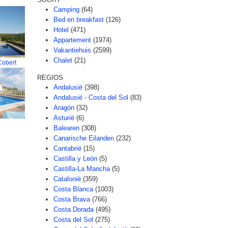
Camping
(64)
Bed en breakfast
(126)
Hotel
(471)
Appartement
(1974)
Vakantiehuis
(2599)
Chalet
(21)
Cobert
REGIOS
Andalusië
(398)
Andalusië - Costa del Sol
(83)
Aragón
(32)
Asturië
(6)
Balearen
(308)
Canarische Eilanden
(232)
Cantabrië
(15)
Castilla y León
(5)
Castilla-La Mancha
(5)
Catalonië
(359)
Costa Blanca
(1003)
Costa Brava
(766)
Costa Dorada
(495)
Costa del Sol
(275)