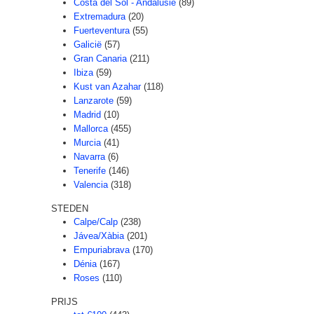
Costa del Sol - Andalusië
(89)
Extremadura
(20)
Fuerteventura
(55)
Galicië
(57)
Gran Canaria
(211)
Ibiza
(59)
Kust van Azahar
(118)
Lanzarote
(59)
Madrid
(10)
Mallorca
(455)
Murcia
(41)
Navarra
(6)
Tenerife
(146)
Valencia
(318)
STEDEN
Calpe/Calp
(238)
Jávea/Xàbia
(201)
Empuriabrava
(170)
Dénia
(167)
Roses
(110)
PRIJS