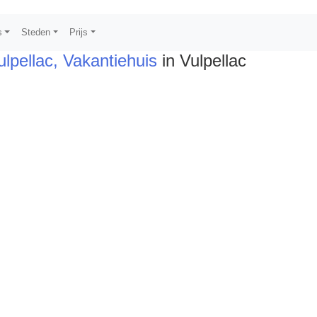
s
Steden
Prijs
lpellac, Vakantiehuis
in Vulpellac